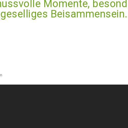
nussvolle Momente, besond
geselliges Beisammensein.
om